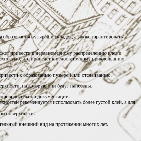
 образования пузырей и складок, а также гарантировать
может привести к неравномерному распределению клея и
ерхностью, что приведет к недостаточному приклеиванию
 привести к образованию пузырей или отслаиванию.
ерхности, на которую они будут нанесены.
сопроводительной документации.
хностей рекомендуется использовать более густой клей, а для
 по поверхности.
ательный внешний вид на протяжении многих лет.