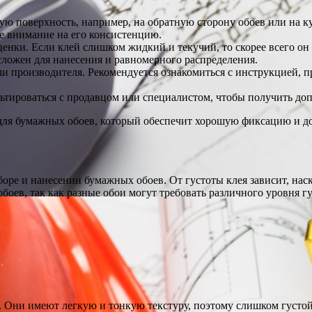
ую поверхность, например, на обратную сторону обоев или на к
е внимание на его консистенцию.
енки. Если клей слишком жидкий и текучий, то скорее всего он
сложен для нанесения и равномерного распределения.
или производителя. Рекомендуется ознакомиться с инструкцией, 
сультироваться с продавцом или специалистом, чтобы получить 
для бумажных обоев, который обеспечит хорошую фиксацию и до
ре и нанесении бумажных обоев. От густоты клея зависит, наск
боев, так как разные обои могут требовать различного уровня гу
. Они имеют легкую и тонкую текстуру, поэтому слишком густо