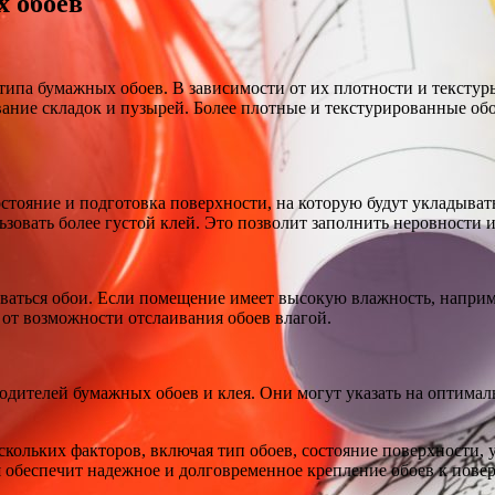
х обоев
ипа бумажных обоев. В зависимости от их плотности и текстуры,
вание складок и пузырей. Более плотные и текстурированные обо
тояние и подготовка поверхности, на которую будут укладыватьс
зовать более густой клей. Это позволит заполнить неровности 
ываться обои. Если помещение имеет высокую влажность, наприм
 от возможности отслаивания обоев влагой.
водителей бумажных обоев и клея. Они могут указать на оптимал
ескольких факторов, включая тип обоев, состояние поверхности
я обеспечит надежное и долговременное крепление обоев к пове