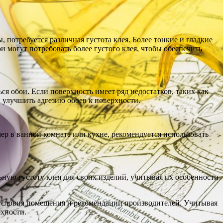
 потребуется различная густота клея. Более тонкие и гладкие
и могут потребовать более густого клея, чтобы обеспечить
я обои. Если поверхность имеет ряд недостатков, таких как
и улучшить адгезию обоев к поверхности.
ер в ванной комнате или кухне, рекомендуется использовать
ьную густоту клея для своих изделий, учитывая их особенности
, условия помещения и рекомендации производителей. Учитывая
рхности.