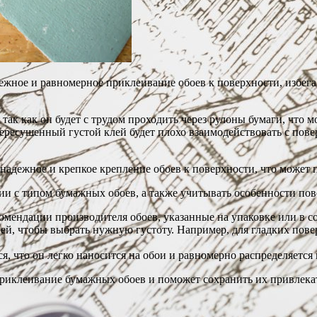
ежное и равномерное приклеивание обоев к поверхности, избегая
ак как он будет с трудом проходить через рулоны бумаги, что 
ересушенный густой клей будет плохо взаимодействовать с пов
надежное и крепкое крепление обоев к поверхности, что может
ии с типом бумажных обоев, а также учитывать особенности пов
комендации производителя обоев, указанные на упаковке или в 
ей, чтобы выбрать нужную густоту. Например, для гладких повер
я, что он легко наносится на обои и равномерно распределяется
 приклеивание бумажных обоев и поможет сохранить их привлек