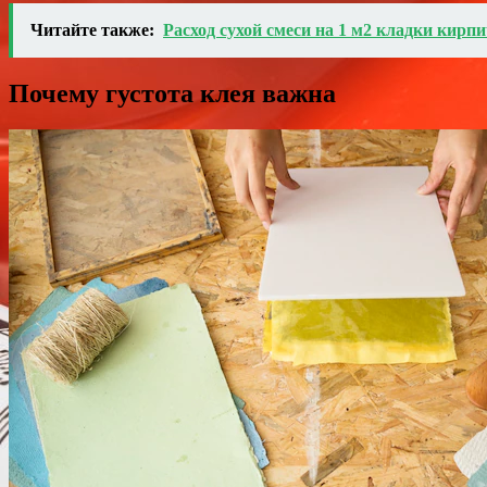
Читайте также:
Расход сухой смеси на 1 м2 кладки кирп
Почему густота клея важна