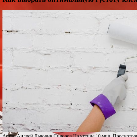
Автор
Андрей Львович Сидоров
На чтение
10 мин.
Просмотро