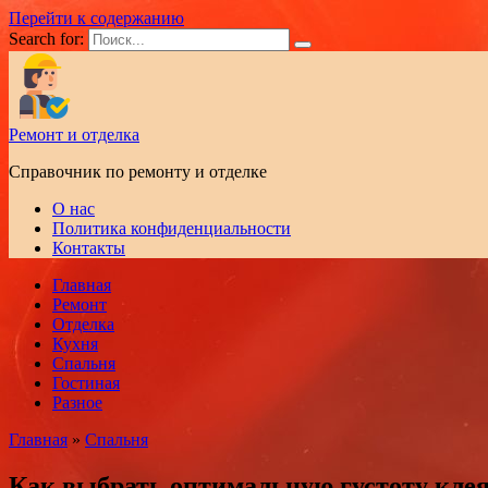
Перейти к содержанию
Search for:
Ремонт и отделка
Справочник по ремонту и отделке
О нас
Политика конфиденциальности
Контакты
Главная
Ремонт
Отделка
Кухня
Спальня
Гостиная
Разное
Главная
»
Спальня
Как выбрать оптимальную густоту клея