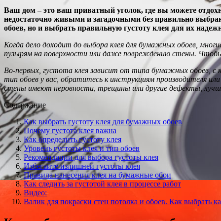
Ваш дом – это ваш приватный уголок, где вы можете отдох
недостаточно живыми и загадочными без правильно выбранн
обоев, но и выбрать правильную густоту клея для их надеж
Когда дело доходит до выбора клея для бумажных обоев, мног
пузырям на поверхности или даже повреждению стены. Чтобы 
Во-первых, густота клея зависит от типа бумажных обоев, с 
тип обоев у вас, обратитесь к инструкциям производителя ил
стены имеют неровности, трещины или другие дефекты, лучше
Содержание
Как выбрать густоту клея для бумажных обоев
Почему густота клея важна
Как определить густоту клея
Уровень густоты клея и тип обоев
Рекомендации для выбора густоты клея
Избегайте излишней густоты клея
Правила нанесения клея на бумажные обои
Как следить за густотой клея в процессе работ
Видео:
Валик для покраски стен потолка и обоев. Как выбрать к