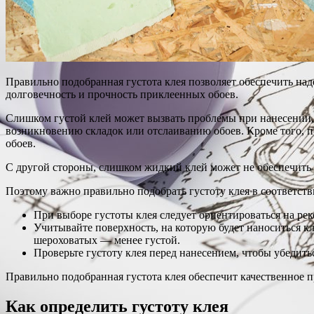
Правильно подобранная густота клея позволяет обеспечить над
долговечность и прочность приклеенных обоев.
Слишком густой клей может вызвать проблемы при нанесении, т
возникновению складок или отслаиванию обоев. Кроме того, п
обоев.
С другой стороны, слишком жидкий клей может не обеспечить 
Поэтому важно правильно подобрать густоту клея в соответств
При выборе густоты клея следует ориентироваться на ре
Учитывайте поверхность, на которую будет наноситься кл
шероховатых — менее густой.
Проверьте густоту клея перед нанесением, чтобы убедитьс
Правильно подобранная густота клея обеспечит качественное
Как определить густоту клея