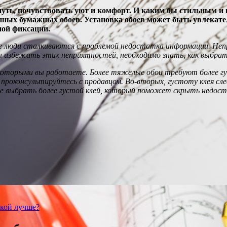
нуть, почувствовать уют и комфорт. И каким бы стильным и 
ых бумажных обоев. Установка обоев может быть увлекатель
ной фиксации.
ие люди сталкиваются с проблемой недостатка информации. Неп
избежать этих неприятностей, необходимо знать, как выбрать
которыми вы работаете. Более тяжелые обои требуют более густ
и проконсультируйтесь с продавцом. Во-вторых, густоту клея с
 выбрать более густой клей, который поможет скрыть недоста
акой лучше?