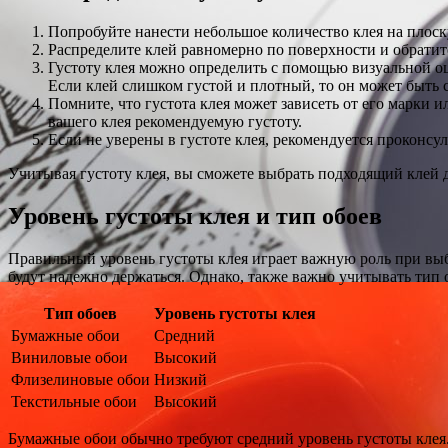
Попробуйте нанести небольшое количество клея на плоск
Распределите клей равномерно по поверхности и обратит
Густоту клея можно определить с помощью визуальной оц
Если клей слишком густой и плотный, то он может быть 
Помните, что густота клея может зависеть от его марки 
вашего клея рекомендуемую густоту.
Если не уверены в густоте клея, рекомендуется прокон
Учитывая густоту клея, вы сможете выбрать подходящий клей 
Уровень густоты клея и тип обоев
Правильный уровень густоты клея играет важную роль при выбо
будут надежно держаться. Однако, также важно учитывать тип о
Тип обоев
Уровень густоты клея
Бумажные обои
Средний
Виниловые обои
Высокий
Флизелиновые обои
Низкий
Текстильные обои
Высокий
Бумажные обои обычно требуют средний уровень густоты клея