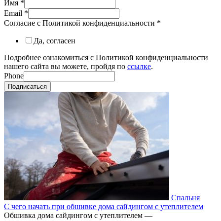
Имя
*
Email
*
Согласие с Политикой конфиденциальности
*
Да, согласен
Подробнее ознакомиться с Политикой конфиденциальности
нашего сайта вы можете, пройдя по
ссылке
.
Phone
Подписаться
Спальня
С чего начать при обшивке дома сайдингом с утеплителем
Обшивка дома сайдингом с утеплителем —