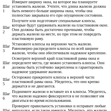
Измерьте ширину окна, на которое вы планируете
Шаг
установить жалюзи. Учтите, что длина жалюзи должна
1
быть немного больше ширины окна, чтобы она
полностью закрывала его при опущенном состоянии.
Получите или подготовьте специальные клипсы,
которые будут удерживать жалюзи на пластиковом окне.
Шаг
Они должны быть достаточно прочными, чтобы
2
держать жалюзи на месте, но при этом не повредить
пластиковую раму.
Установите клипсы на верхнюю часть жалюзи.
Шаг
Равномерно распределите клипсы по всей ширине
3
жалюзи, чтобы они обеспечивали надежное крепление.
Осмотрите верхний край пластиковой рамы окна и
Шаг
определите места, где можно установить клипсы. Они
4
должны быть устойчиво закреплены и гарантировать
надежное удержание жалюзи.
Осторожно прикрепите клипсы к верхней части
Шаг
пластиковой рамы окна. Убедитесь, что они крепко
5
держатся и не двигаются.
Поднимите жалюзи и вставьте их в клипсы. Убедитесь,
Шаг
что жалюзи надежно фиксируются и не позволяют им
6
двигаться во время использования.
Проверьте правильность установки и исправьте любые
Шаг
неполадки, если такие имеются. Убедитесь, что жалюзи