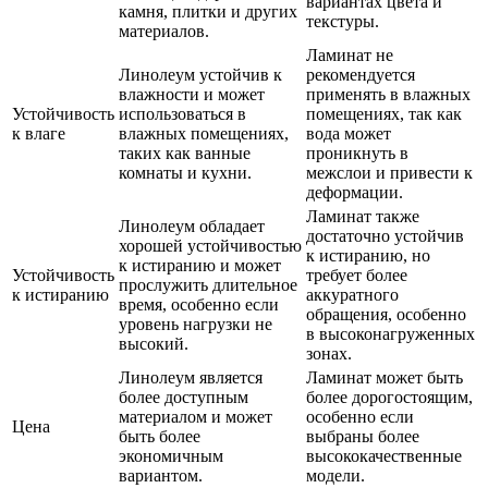
вариантах цвета и
камня, плитки и других
текстуры.
материалов.
Ламинат не
Линолеум устойчив к
рекомендуется
влажности и может
применять в влажных
Устойчивость
использоваться в
помещениях, так как
к влаге
влажных помещениях,
вода может
таких как ванные
проникнуть в
комнаты и кухни.
межслои и привести к
деформации.
Ламинат также
Линолеум обладает
достаточно устойчив
хорошей устойчивостью
к истиранию, но
к истиранию и может
Устойчивость
требует более
прослужить длительное
к истиранию
аккуратного
время, особенно если
обращения, особенно
уровень нагрузки не
в высоконагруженных
высокий.
зонах.
Линолеум является
Ламинат может быть
более доступным
более дорогостоящим,
материалом и может
особенно если
Цена
быть более
выбраны более
экономичным
высококачественные
вариантом.
модели.