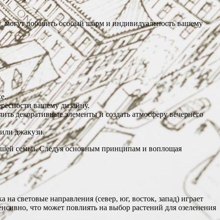
и, могут добавить особый шарм и индивидуальность вашему
е.
ересности вашему дизайну.
ить декоративные элементы и создать атмосферу вечернего
 или джакузи.
 вашей семьи. Следуя основным принципам и воплощая
на световые направления (север, юг, восток, запад) играет
нсивно, что может повлиять на выбор растений для озеленения