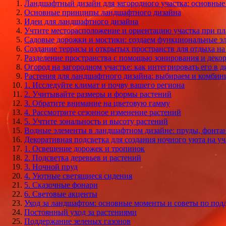
Ландшафтный дизайн для загородного участка: основны
Основные принципы ландшафтного дизайна
Идеи для ландшафтного дизайна
Учтите месторасположение и ориентацию участка при п
Садовые дорожки и мостики: создаем функциональные э
Создание террасы и открытых пространств для отдыха на
Разделение пространства с помощью зонирования и деко
Огород на загородном участке: как интегрировать его в д
Растения для ландшафтного дизайна: выбираем и комбин
1. Исследуйте климат и почву вашего региона
2. Учитывайте размеры и формы растений
3. Обратите внимание на цветовую гамму
4. Рассмотрите сезонное изменение растений
5. Учтите зональность и высоту растений
Водные элементы в ландшафтном дизайне: пруды, фонта
Декоративная подсветка для создания ночного уюта на уч
1. Освещение дорожек и тропинок
2. Подсветка деревьев и растений
3. Ночной пруд
4. Уютные светящиеся сидения
5. Сказочные фонари
6. Световые акценты
Уход за ландшафтом: основные моменты и советы по по
Постоянный уход за растениями
Поддержание зеленых газонов