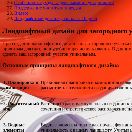
Особенности ухода за деревьями и кустарниками
Поддержание чистоты и порядка
Видео:
Ландшафтный дизайн участка за 10 дней
Ландшафтный дизайн для загородного 
При создании ландшафтного дизайна для загородного участка 
приятным для глаз, но и удобным для использования. В данно
сделать ваш загородный участок уникальным.
Основные принципы ландшафтного дизайна
1. Планировка и
Правильная планировка и композиция являю
композиция
рассмотреть возможности создания различн
2. Растительный
Растения играют важную роль в создании кр
мир
сочетания и стратегическое расположение на
3. Водные
Водные элементы, такие как пруды, фонтаны
элементы
уникальность к вашему ландшафту. Учитыва