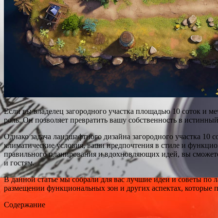
Если вы владелец загородного участка площадью 10 соток и м
роль. Он позволяет превратить вашу собственность в истинный
Однако задача ландшафтного дизайна загородного участка 10 с
климатические условия, ваши предпочтения в стиле и функцион
правильного планирования и вдохновляющих идей, вы сможете
и гостям.
В данной статье мы собрали для вас лучшие идеи и советы по 
размещении функциональных зон и других аспектах, которые по
Содержание