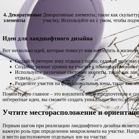
4. Декоративные
Декоративные элементы, такие как скульпт
элементы
участку. Используйте их с умом, чтобы подч
Идеи для ландшафтного дизайна
Вот несколько идей, которые помогут вам воплотить в жизнь 
Создайте уютную зону отдыха с патио, садовой мебелью
Создайте разные уровни на участке с помощью газонов, 
Используйте различные световые акценты, такие как ла
отдыха.
Разделите участок на функциональные зоны, такие как зо
Помните, что главное – это воплотить ваши предпочтения и с
интересные идеи, вы сможете создать уникальное место, которо
Учтите месторасположение и ориентац
Первым шагом при реализации ландшафтного дизайна является и
важную роль при определении микроклимата на участке. Напри
и место расположение отдельных зон на участке.