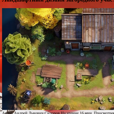
Автор
Андрей Львович Сидоров
На чтение
16 мин.
Просмотро