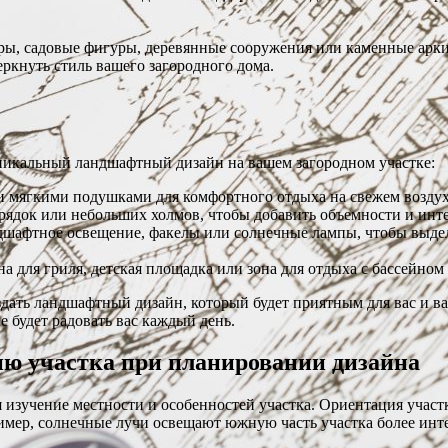
уры, садовые фигуры, деревянные сооружения или каменные арк
еркнуть стиль вашего загородного дома.
уникальный ландшафтный дизайн на вашем загородном участке:
 и мягкими подушками для комфортного отдыха на свежем воздух
грядок или небольших холмов, чтобы добавить объемности и инт
ндшафтное освещение, факелы или солнечные лампы, чтобы выдел
на для гриля, детская площадка или зона для отдыха с бассейном
оздать ландшафтный дизайн, который будет приятным для вас и
е будет радовать вас каждый день.
ию участка при планировании дизайна
зучение местности и особенностей участка. Ориентация участка 
мер, солнечные лучи освещают южную часть участка более инте