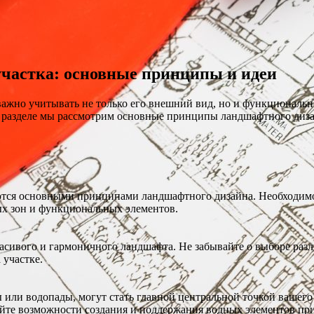
участка: основные принципы и идеи
важно учитывать не только его внешний вид, но и функциональн
м разделе мы рассмотрим основные принципы ландшафтного диза
тся основными принципами ландшафтного дизайна. Необходимо у
ых зон и функциональных элементов.
асивого и гармоничного ландшафта. Не забывайте о выборе разл
 участке.
 или водопады, могут стать главной центральной точкой вашего
йте возможности создания и поддержания водных элементов при