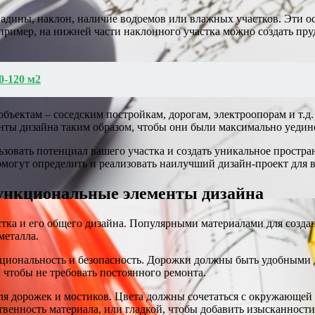
впадины, наклон, наличие водоемов или влажных участков. Эти 
пример, на нижней части наклонного участка можно создать пруд
0-120 м2
ъектам – соседским постройкам, дорогам, электроопорам и т.д.
енты дизайна таким образом, чтобы они были максимально уедин
овать потенциал вашего участка и создать уникальное простра
могут определить и реализовать наилучший дизайн-проект для в
функциональные элементы дизайна
астка и его общего дизайна. Популярными материалами для созд
металла.
циональность и безопасность. Дорожки должны быть удобными 
чтобы не требовать постоянного ремонта.
для дорожек и мостиков. Цвета должны сочетаться с окружающей
твенность материала, или гладкой, чтобы добавить изысканности