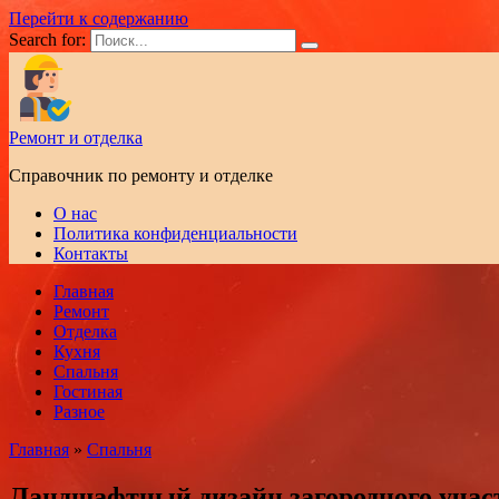
Перейти к содержанию
Search for:
Ремонт и отделка
Справочник по ремонту и отделке
О нас
Политика конфиденциальности
Контакты
Главная
Ремонт
Отделка
Кухня
Спальня
Гостиная
Разное
Главная
»
Спальня
Ландшафтный дизайн загородного участ