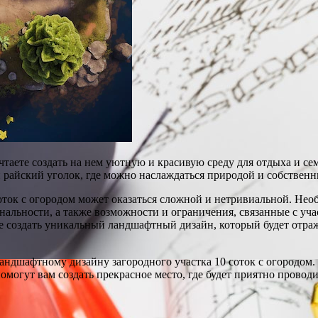
ечтаете создать на нем уютную и красивую среду для отдыха и 
 райский уголок, где можно наслаждаться природой и собственн
оток с огородом может оказаться сложной и нетривиальной. Необ
альности, а также возможности и ограничения, связанные с уча
 создать уникальный ландшафтный дизайн, который будет отраж
ландшафтному дизайну загородного участка 10 соток с огородом.
могут вам создать прекрасное место, где будет приятно проводи