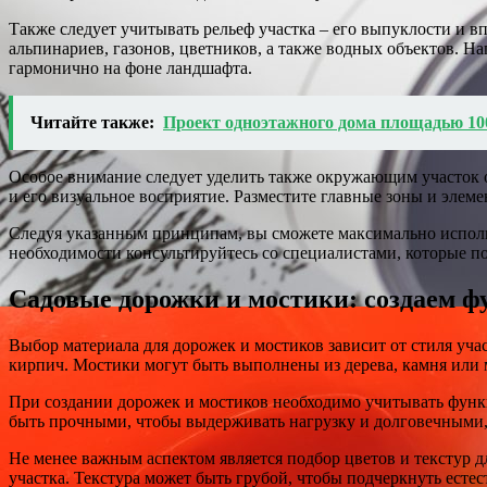
Также следует учитывать рельеф участка – его выпуклости и 
альпинариев, газонов, цветников, а также водных объектов. На
гармонично на фоне ландшафта.
Читайте также:
Проект одноэтажного дома площадью 10
Особое внимание следует уделить также окружающим участок об
и его визуальное восприятие. Разместите главные зоны и элем
Следуя указанным принципам, вы сможете максимально использ
необходимости консультируйтесь со специалистами, которые по
Садовые дорожки и мостики: создаем 
Выбор материала для дорожек и мостиков зависит от стиля уч
кирпич. Мостики могут быть выполнены из дерева, камня или 
При создании дорожек и мостиков необходимо учитывать функ
быть прочными, чтобы выдерживать нагрузку и долговечными, 
Не менее важным аспектом является подбор цветов и текстур 
участка. Текстура может быть грубой, чтобы подчеркнуть естес