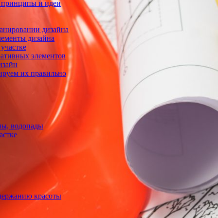
е принципы и идеи
ланировании дизайна
лементы дизайна
 участке
ративных элементов
изайн
ируем их правильно
ны, водопады
астке
ддержанию красоты