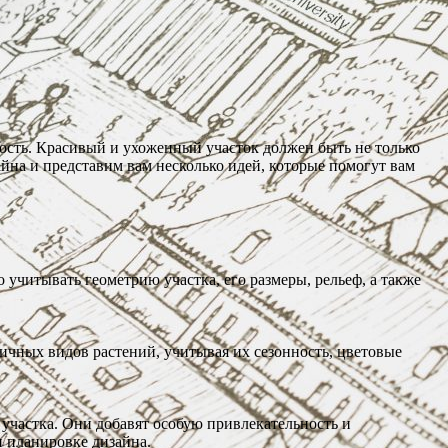
ость. Красивый и ухоженный участок должен быть не только
йна и представим вам несколько идей, которые помогут вам
читывать геометрию участка, его размеры, рельеф, а также
ичных видов растений, учитывая их сезонность, цветовые
 участка. Они добавят особую привлекательность и
 планировке дизайна.