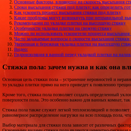
Основные факторы, влияющие на скорость высыхания ст
Сроки высыхания стяжки под плитку: как определить го
Как ускорить процесс высыхания стяжки под плитку
Какие проблемы могут возникнуть при неправильной вы
Рекомендации по укладке плитки на высохшую стяжку
Особенности укладки плитки на свежую стяжку
Можно ли использовать ускорители процесса высыхания
Часто задаваемые вопросы о скорости высыхания стяжки
Уверенная и бережная укладка плитки на высохшую стяж
Видео:
Гидроизоляция в ванной перед укладкой плитки на налив
Стяжка пола: зачем нужна и как она вл
Основная цель стяжки пола – устранение неровностей и нерав
то укладка плитки прямо на него приведет к появлению трещин
Кроме того, стяжка пола позволяет создать определенный укло
поверхности пола. Это особенно важно для ванных комнат, так
Стяжка пола также служит легкой теплоизоляцией и позволяет
равномерное распределение нагрузки на всю площадь пола, что
Выбор материала для стяжки пола зависит от различных фактор
Основными видами стяжки пола являются цементно-песчаная и 