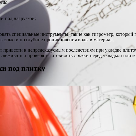
упь;
й под нагрузкой;
вать специальные инструменты, такие как гигрометр, который п
ь стяжки по глубине проникновения воды в материал.
т привести к непредсказуемым последствиям при укладке плиточ
слеживать и проверять готовность стяжки перед укладкой плитк
ки под плитку