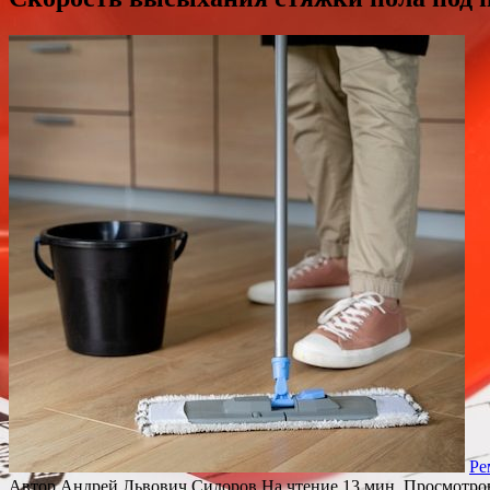
Ре
Автор
Андрей Львович Сидоров
На чтение
13 мин.
Просмотро