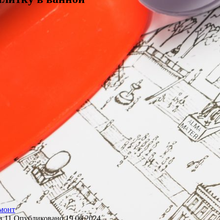
монт
в
11
Опубликовано
19.06.2024