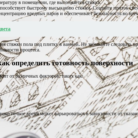
ературу в помещении, где выполняется стяжка.
особствует быстрому высыханию стяжки. Создайте приток свеж
нцентрацию вредных паров и обеспечивает безопасность во вре
цвета
я стяжки пола под плитку в ванной. Не забывайте следовать п
тивности процесса.
ак определить готовность поверхности
сит от различных факторов, таких как:
нако точное время может варьироваться в зависимости от указа