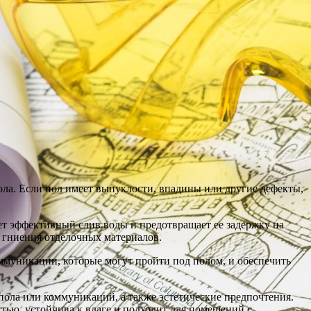
ола. Если пол имеет выпуклости, впадины или другие дефекты,
ет эффективный слив воды и предотвращает ее задержку на
и гниения отделочных материалов.
ммуникации, которые могут пройти под полом, и обеспечить
 пола или коммуникаций, а также эстетические предпочтения.
тью, устойчива к влаге и подходит для помещений с