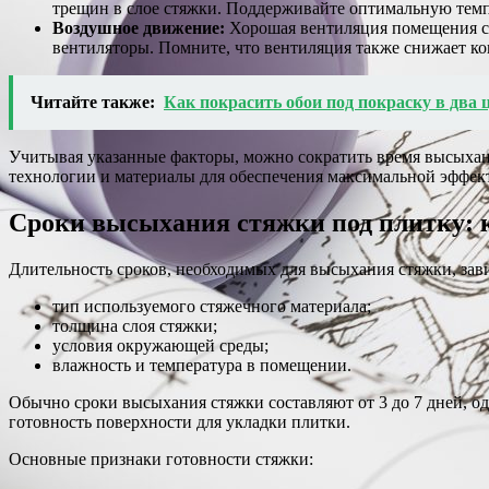
трещин в слое стяжки. Поддерживайте оптимальную темп
Воздушное движение:
Хорошая вентиляция помещения сп
вентиляторы. Помните, что вентиляция также снижает ко
Читайте также:
Как покрасить обои под покраску в два 
Учитывая указанные факторы, можно сократить время высыхани
технологии и материалы для обеспечения максимальной эффек
Сроки высыхания стяжки под плитку: к
Длительность сроков, необходимых для высыхания стяжки, зави
тип используемого стяжечного материала;
толщина слоя стяжки;
условия окружающей среды;
влажность и температура в помещении.
Обычно сроки высыхания стяжки составляют от 3 до 7 дней, од
готовность поверхности для укладки плитки.
Основные признаки готовности стяжки: