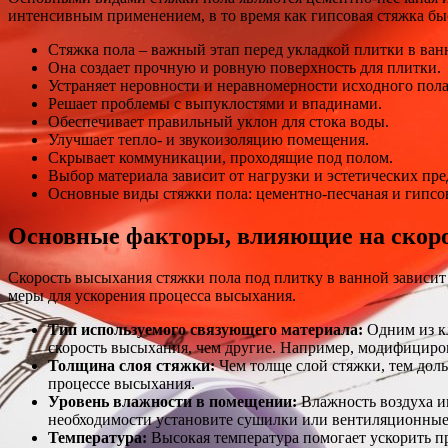
интенсивным применением, в то время как гипсовая стяжка бы
Стяжка пола – важный этап перед укладкой плитки в ван
Она создает прочную и ровную поверхность для плитки.
Устраняет неровности и неравномерности исходного пола
Решает проблемы с выпуклостями и впадинами.
Обеспечивает правильный уклон для стока воды.
Улучшает тепло- и звукоизоляцию помещения.
Скрывает коммуникации, проходящие под полом.
Выбор материала зависит от нагрузки и эстетических пр
Основные виды стяжки пола: цементно-песчаная и гипсо
Основные факторы, влияющие на скор
Скорость высыхания стяжки пола под плитку в ванной зависи
меры для ускорения процесса высыхания.
Тип используемого связующего материала:
Одним из кл
скорость высыхания, чем другие. Например, модифицир
Толщина слоя стяжки:
Чем толще слой стяжки, тем дол
процессе высыхания.
Уровень влажности в помещении:
Влажность воздуха иг
необходимости установите сушилки или вентиляционные 
Температура:
Высокая температура помогает ускорить п