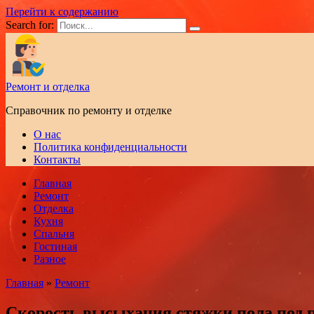
Перейти к содержанию
Search for:
Ремонт и отделка
Справочник по ремонту и отделке
О нас
Политика конфиденциальности
Контакты
Главная
Ремонт
Отделка
Кухня
Спальня
Гостиная
Разное
Главная
»
Ремонт
Скорость высыхания стяжки пола под 