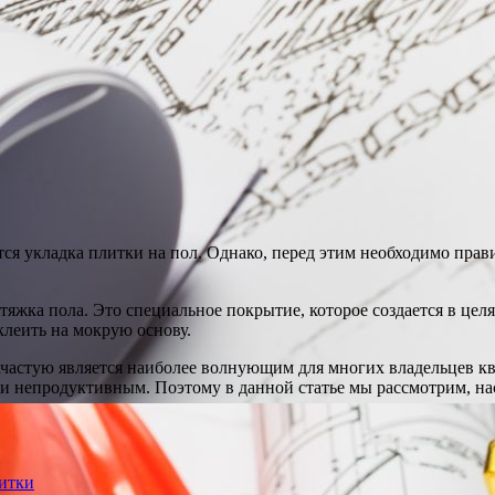
ся укладка плитки на пол. Однако, перед этим необходимо прав
тяжка пола. Это специальное покрытие, которое создается в це
клеить на мокрую основу.
частую является наиболее волнующим для многих владельцев ква
и непродуктивным. Поэтому в данной статье мы рассмотрим, нас
литки