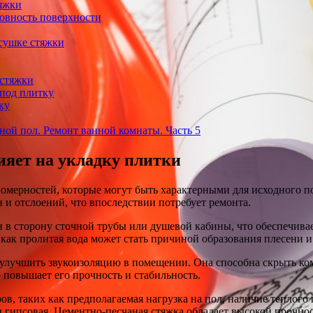
яжки
товность поверхности
сушке стяжки
 стяжки
 под плитку
ку
ной пол. Ремонт ванной комнаты. Часть 5
ияет на укладку плитки
номерностей, которые могут быть характерными для исходного п
 и отслоений, что впоследствии потребует ремонта.
н в сторону сточной трубы или душевой кабины, что обеспечива
 как пролитая вода может стать причиной образования плесени 
 улучшить звукоизоляцию в помещении. Она способна скрыть ко
 повышает его прочность и стабильность.
ов, таких как предполагаемая нагрузка на пол, наличие теплого
гипсовая. Цементно-песчаная стяжка обладает высокой прочнос