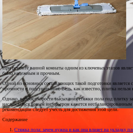
При ремонте ванной комнаты одним из ключевых этапов являет
было надежным и прочным.
Одной из основных составляющих такой подготовки является с
прочности и подсушивания. Ведь, как известно, плитка нельзя 
Однако, вопрос скорости высыхания стяжки пола под плитку за
наслаждаться новым интерьером кажется несбалансированным 
рекомендации следует учесть для достижения этой цели.
Содержание
Стяжка пола: зачем нужна и как она влияет на укладку п