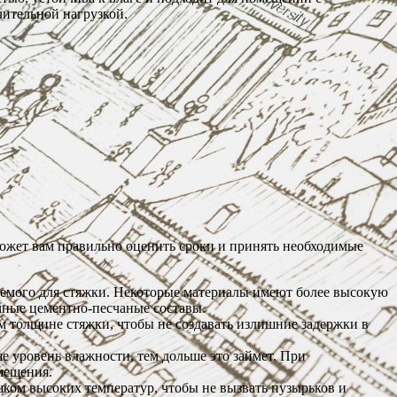
чительной нагрузкой.
может вам правильно оценить сроки и принять необходимые
уемого для стяжки. Некоторые материалы имеют более высокую
чные цементно-песчаные составы.
 толщине стяжки, чтобы не создавать излишние задержки в
е уровень влажности, тем дольше это займет. При
мещения.
ком высоких температур, чтобы не вызвать пузырьков и