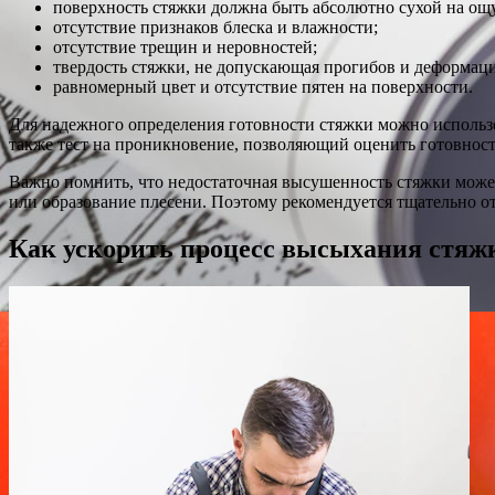
поверхность стяжки должна быть абсолютно сухой на ощ
отсутствие признаков блеска и влажности;
отсутствие трещин и неровностей;
твердость стяжки, не допускающая прогибов и деформаци
равномерный цвет и отсутствие пятен на поверхности.
Для надежного определения готовности стяжки можно использо
также тест на проникновение, позволяющий оценить готовност
Важно помнить, что недостаточная высушенность стяжки може
или образование плесени. Поэтому рекомендуется тщательно от
Как ускорить процесс высыхания стяж