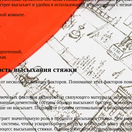
стрее высыхает и удобна в использовании в помещениях с незна
ной комнате.
.
едпочтений.
вая.
ость высыхания стяжки
т от нескольких важных факторов. Понимание этих факторов по
ючевых факторов является тип связующего материала, использ
ованные цементные составы обычно высыхают быстрее, чем обы
ьше он высыхает. Подумайте о самом оптимальном и необходимом
рает значительную роль в процессе высыхания стяжки. Чем выш
системы, чтобы ускорить обмен воздуха и отводить влагу из по
роцесс высыхания стяжки. Однако избегайте использования слиш