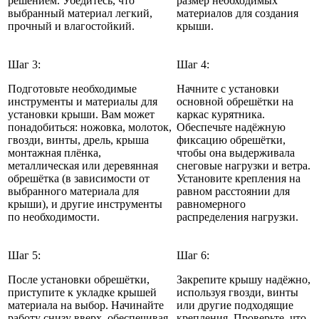
решением. Убедитесь, что
размер необходимых
выбранный материал легкий,
материалов для создания
прочный и влагостойкий.
крыши.
Шаг 3:
Шаг 4:
Подготовьте необходимые
Начните с установки
инструменты и материалы для
основной обрешётки на
установки крыши. Вам может
каркас курятника.
понадобиться: ножовка, молоток,
Обеспечьте надёжную
гвозди, винты, дрель, крыша
фиксацию обрешётки,
монтажная плёнка,
чтобы она выдерживала
металлическая или деревянная
снеговые нагрузки и ветра.
обрешётка (в зависимости от
Установите крепления на
выбранного материала для
равном расстоянии для
крыши), и другие инструменты
равномерного
по необходимости.
распределения нагрузки.
Шаг 5:
Шаг 6:
После установки обрешётки,
Закрепите крышу надёжно,
приступите к укладке крышей
используя гвозди, винты
материала на выбор. Начинайте
или другие подходящие
работу снизу вверх, обеспечивая
крепления. Проверьте, что