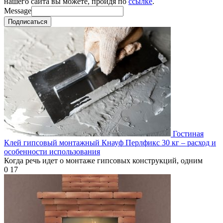
нашего сайта вы можете, пройдя по
ссылке
.
Message
Подписаться
Гостиная
Клей гипсовый монтажный Кнауф Перлфикс 30 кг – расход и
особенности использования
Когда речь идет о монтаже гипсовых конструкций, одним
0
17