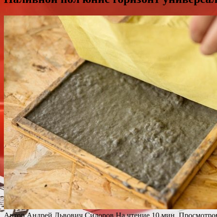
Автор
Андрей Львович Сидоров
На чтение
10 мин.
Просмотро