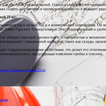
 для обустройства помещений. Одним из наиболее востребован
лько создать долговечное и прочное покрытие, но и обладает ря
ый 25 кг:
ьзования как в жилых, так и в коммерческих помещениях. Он м
ает Юнис Горизонт Универсальный 25 кг универсальным и удоб
кг обладает высокой прочностью и устойчивостью к механичес
для помещений с повышенной нагрузкой, таких как склады, прои
дает гидроизоляционными свойствами, что делает его отличны
никновения влаги, предотвращая появление грибка и плесени.
ризонт Универсальный 25 кг
ениям