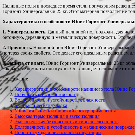
Наливные полы в последнее время стали популярным решением
Горизонт Универсальный 25 кг. Этот материал позволяет не то
Характеристики и особенности Юнис Горизонт Универсальн
1. Универсальность.
Данный наливной пол подходит для испол
бетонную, деревянную и металлическую поверхности. Это дел
2. Прочность.
Наливной пол Юнис Горизонт Универсальный 25 
не теряя своих свойств. Это делает его идеальным решением 
3. Защита от влаги.
Юнис Горизонт Универсальный 25 кг обла
как ванные комнаты или кухни. Он защищает основание от про
Содержание
Характеристики и особенности наливного пола Юнис Го
Прочность и износостойкость
Водостойкость и устойчивость к влажности
Быстрая и легкая укладка
Универсальность и широкий спектр применения
Высокая термоизоляция и звукоизоляция
Экологическая безопасность и гипоаллергенность
Долговечность и устойчивость к механическим поврежд
Простота ухода и чистота в эксплуатации