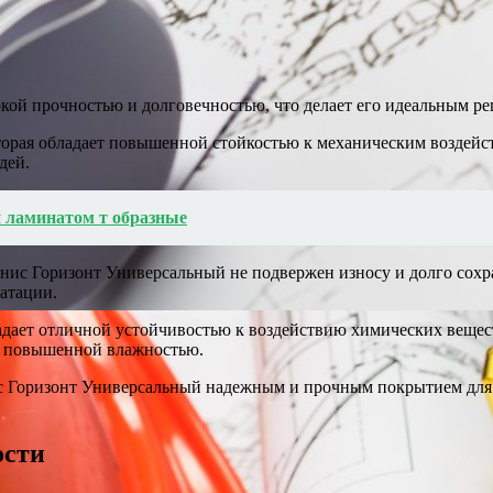
ой прочностью и долговечностью, что делает его идеальным р
оторая обладает повышенной стойкостью к механическим воздейс
дей.
 ламинатом т образные
ис Горизонт Универсальный не подвержен износу и долго сохр
атации.
дает отличной устойчивостью к воздействию химических вещес
 с повышенной влажностью.
ис Горизонт Универсальный надежным и прочным покрытием для
ости