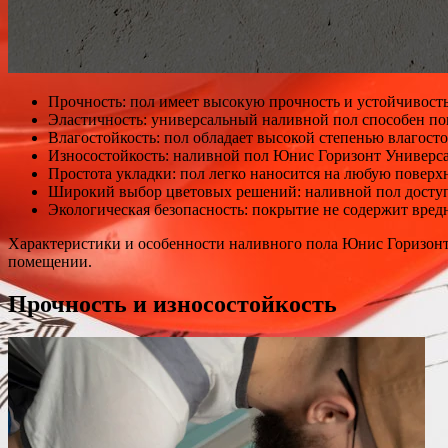
Прочность: пол имеет высокую прочность и устойчивость
Эластичность: универсальный наливной пол способен по
Влагостойкость: пол обладает высокой степенью влагост
Износостойкость: наливной пол Юнис Горизонт Универса
Простота укладки: пол легко наносится на любую поверх
Широкий выбор цветовых решений: наливной пол доступе
Экологическая безопасность: покрытие не содержит вред
Характеристики и особенности наливного пола Юнис Горизонт 
помещении.
Прочность и износостойкость