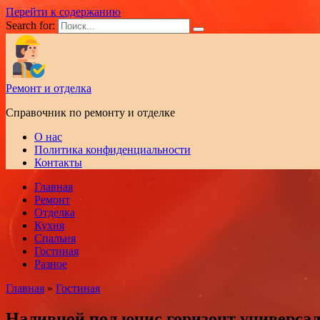
Перейти к содержанию
Search for:
Ремонт и отделка
Справочник по ремонту и отделке
О нас
Политика конфиденциальности
Контакты
Главная
Ремонт
Отделка
Кухня
Спальня
Гостиная
Разное
Главная
»
Гостиная
Наливной пол юнис горизонт универса