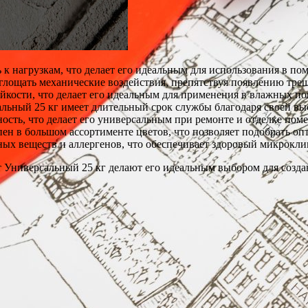
 к нагрузкам, что делает его идеальным для использования в 
глощать механические воздействия, препятствуя появлению тре
ойкости, что делает его идеальным для применения в влажных п
льный 25 кг имеет длительный срок службы благодаря своей вы
ность, что делает его универсальным при ремонте и отделке пом
н в большом ассортименте цветов, что позволяет подобрать оп
ных веществ и аллергенов, что обеспечивает здоровый микрокл
Универсальный 25 кг делают его идеальным выбором для создан