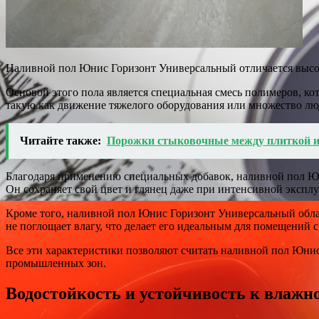
Наливной пол Юнис Горизонт Универсальный отличается высок
Основой этого пола является специальная смесь полимеров, к
такую как движение тяжелого оборудования или множество лю
Читайте также:
Порожки стыковочные между плиткой и
Благодаря применению специальных добавок, наливной пол Юн
Он сохраняет свой цвет и глянец даже при интенсивной эксплу
Кроме того, наливной пол Юнис Горизонт Универсальный обла
не поглощает влагу, что делает его идеальным для помещений
Все эти характеристики позволяют считать наливной пол Юн
промышленных зон.
Водостойкость и устойчивость к влажн