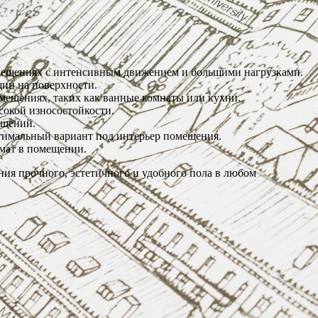
помещениях с интенсивным движением и большими нагрузками.
щин на поверхности.
омещениях, таких как ванные комнаты или кухни.
сокой износостойкости.
ещений.
тимальный вариант под интерьер помещения.
имат в помещении.
ия прочного, эстетичного и удобного пола в любом