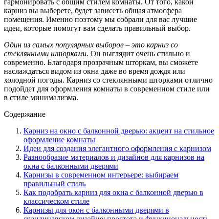
гармонировать с общим стилем комнаты. От того, какой
карниз вы выберете, будет зависеть общая атмосфера
помещения. Именно поэтому мы собрали для вас лучшие
идеи, которые помогут вам сделать правильный выбор.
Один из самых популярных выборов – это карниз со
стеклянными шторками.
Он выглядит очень стильно и
современно. Благодаря прозрачным шторкам, вы сможете
наслаждаться видом из окна даже во время дождя или
холодной погоды. Карниз со стеклянными шторками отлично
подойдет для оформления комнаты в современном стиле или
в стиле минимализма.
Содержание
Карниз на окно с балконной дверью: акцент на стильное
оформление комнаты
Идеи для создания элегантного оформления с карнизом
Разнообразие материалов и дизайнов для карнизов на
окна с балконными дверями
Карнизы в современном интерьере: выбираем
правильный стиль
Как подобрать карниз для окна с балконной дверью в
классическом стиле
Карнизы для окон с балконными дверями в
скандинавском дизайне: простота и функциональность