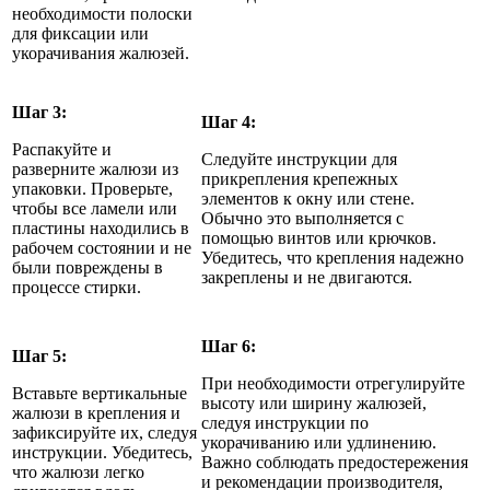
необходимости полоски
для фиксации или
укорачивания жалюзей.
Шаг 3:
Шаг 4:
Распакуйте и
Следуйте инструкции для
разверните жалюзи из
прикрепления крепежных
упаковки. Проверьте,
элементов к окну или стене.
чтобы все ламели или
Обычно это выполняется с
пластины находились в
помощью винтов или крючков.
рабочем состоянии и не
Убедитесь, что крепления надежно
были повреждены в
закреплены и не двигаются.
процессе стирки.
Шаг 6:
Шаг 5:
При необходимости отрегулируйте
Вставьте вертикальные
высоту или ширину жалюзей,
жалюзи в крепления и
следуя инструкции по
зафиксируйте их, следуя
укорачиванию или удлинению.
инструкции. Убедитесь,
Важно соблюдать предостережения
что жалюзи легко
и рекомендации производителя,