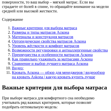
поверхности, то ваш выбор – мягкий матрас. Если вы
страдаете от болей в спине, то обращайте внимание на модели
средней или высокой жесткости.
Содержание
Важные критерии для выбора матраса
Размеры и типы матрасов Аскона
Материалы и конструкция матрасов
Ортопедические свойства матрасов Аскона
Уровень жёсткости и комфорт матрасов
Возможности регулировки и антиаллергенные свойства
Преимущества и особенности матрасов Аскона
Как правильно ухаживать за матрасами Аскона
Сравнение и выбор лучшего матраса Аскона
Видео:
Кровать Аскона — обзор для менеджеров | видеообзор
на кровать Askona | какую кровать купить лучше
Важные критерии для выбора матраса
При выборе матраса для комфортного сна необходимо
учитывать ряд важных критериев, которые позволят
подобрать оптимальную модель: