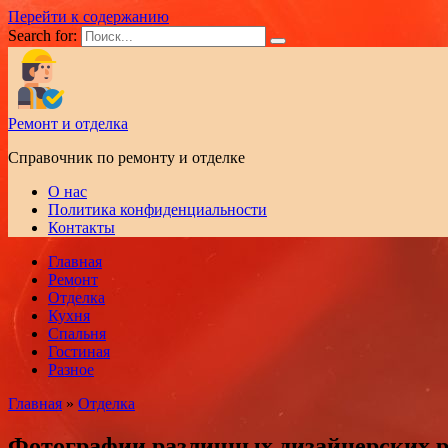
Перейти к содержанию
Search for:
Ремонт и отделка
Справочник по ремонту и отделке
О нас
Политика конфиденциальности
Контакты
Главная
Ремонт
Отделка
Кухня
Спальня
Гостиная
Разное
Главная
»
Отделка
Фотографии различных дизайнерских 