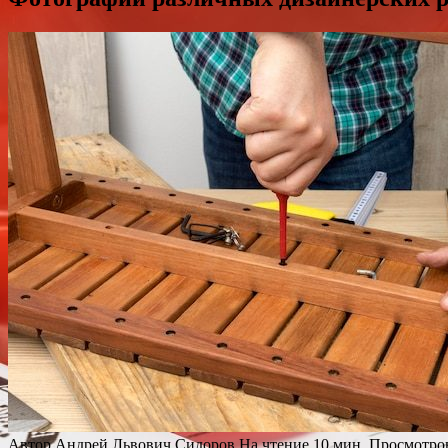
Автор
Андрей Львович Сидоров
На чтение
10 мин.
Просмотро