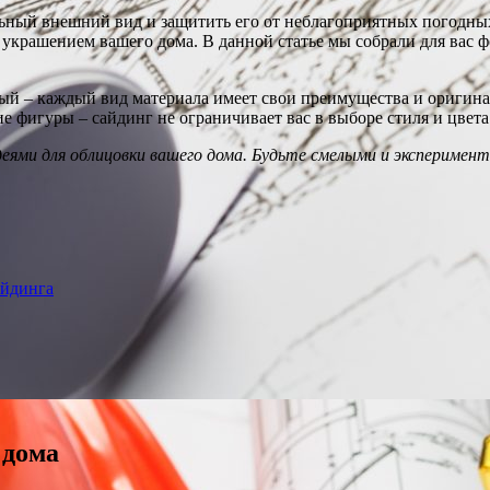
ьный внешний вид и защитить его от неблагоприятных погодных
 украшением вашего дома. В данной статье мы собрали для вас
ый – каждый вид материала имеет свои преимущества и оригина
 фигуры – сайдинг не ограничивает вас в выборе стиля и цвета
еями для облицовки вашего дома. Будьте смелыми и эксперимен
айдинга
 дома