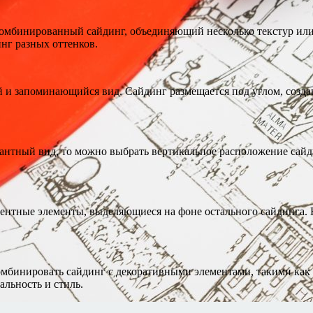
комбинированный сайдинг, объединяющий несколько текстур или
нг разных оттенков.
 и запоминающийся вид. Сайдинг размещается под углом, созда
антный вид, то можно выбрать вертикальное расположение сайди
ентные элементы, выделяющиеся на фоне остального сайдинга. Н
бинировать сайдинг с декоративными элементами, такими как фа
льность и стиль.