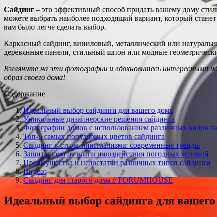
Сайдинг
– это эффективный способ придать вашему дому стил
можете выбрать наиболее подходящий вариант, который станет
вам было легче сделать выбор.
Каркасный сайдинг, виниловый, металлический или натуральн
деревянные панели, стильный шпон или модные геометрические
Взгляните на эти фотографии и вдохновитесь интересными ид
образ своего дома!
Содержание
Идеальный выбор сайдинга для вашего дома
Уникальные дизайнерские решения сайдинга
Фотографии домов с использованием различных видов с
Топ-5 самых популярных цветов сайдинга
Сайдинг в стиле минимализма: современные тренды
Защита дома от влаги и воздействия погодных условий
Преимущества и недостатки различных типов сайдинга
Видео:
Сайдинг для старого дома // FORUMHOUSE
Идеальный выбор сайдинга для вашего