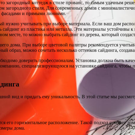
это загородный коттедж в стиле прованс, то самым удачным реше
рм загородного стиля. Для современных домов с минималистичн
ми фасадами и прямыми линиями.
ый нужно учитывать при выборе материала. Если ваш дом распол
ть сайдинг из пластика или металла. Эти материалы устойчивы к
м месте, то можно выбрать сайдинг из дерева, который создаст
ашего дома. При выборе цветовой палитры рекомендуется учиты
ый образ, можно сочетать несколько оттенков сайдинга, создава
обходимо доверить профессионалам. Установка должна быть каче
омпанию, специализирующуюся на установке сайдинга, чтобы пр
йдинга
ний вид и придать ему уникальность. В этой статье мы рассмо
ся его горизонтальное расположение. Такой подход придает дом
змеры дома.