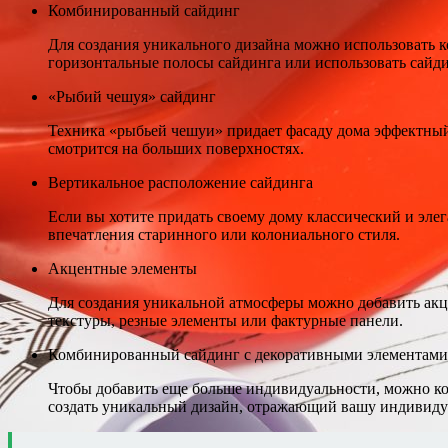
Комбинированный сайдинг
Для создания уникального дизайна можно использовать 
горизонтальные полосы сайдинга или использовать сайди
«Рыбий чешуя» сайдинг
Техника «рыбьей чешуи» придает фасаду дома эффектный
смотрится на больших поверхностях.
Вертикальное расположение сайдинга
Если вы хотите придать своему дому классический и элег
впечатления старинного или колониального стиля.
Акцентные элементы
Для создания уникальной атмосферы можно добавить акц
текстуры, резные элементы или фактурные панели.
Комбинированный сайдинг с декоративными элементами
Чтобы добавить еще больше индивидуальности, можно ком
создать уникальный дизайн, отражающий вашу индивидуа