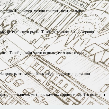
 цветов. Например, можно сочетать вертикальные и
вая эффект чешуи рыбы. Такой дизайн особенно хорошо
нга. Такой дизайн часто используется для создания
апример, это может быть сайдинг другого цвета или
садные панели, мозаика, камень, кирпич и т.д. Это позволит