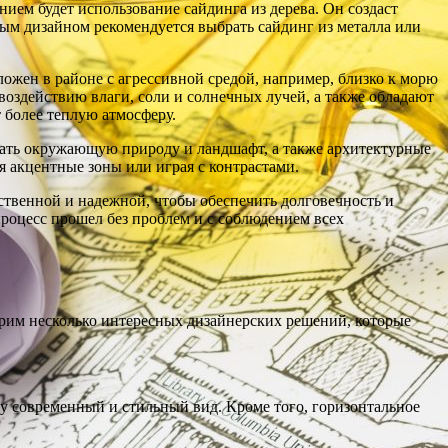
нием будет использование сайдинга из дерева. Он создаст
ым дизайном рекомендуется выбрать сайдинг из металла или
ожен в районе с агрессивной средой, например, близко к морю
 воздействию влаги, соли и солнечных лучей, а также обладают
 более теплую атмосферу.
вать окружающую природу и ландшафт, а также архитектурные
я акцентные зоны или играя с контрастами.
ственной и надежной, чтобы обеспечить долговечность и
оцесс прошел без проблем и с соблюдением всех
трим несколько интересных дизайнерских решений, которые
у современный и стильный вид. Кроме того, горизонтальное