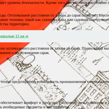
шает уровень безопасности. Кроме того, достаточное расстояние
ды. Оптимальное расстояние от забора до сарая позволяет обес
ание техники, такой как газонокосилка или садовый инструмент.
йства территории.
лощадью 12 кв м
ии оптимального расстояния от забора до сарая. Правильный вы
ования и обслуживания сарая.
, чтобы предотвратить возможность проникновения злоумышлен
обеспечивает комфорт и удобство. Расстояние между забором и 
ить необходимые предметы и инструменты.