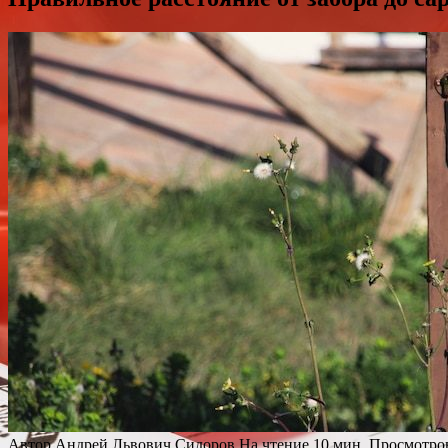
Автор
Андрей Львович Сидоров
На чтение
10 мин.
Просмотро