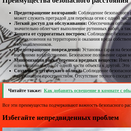
Преимущества безопасного расстояния
Предотвращение возгораний:
Соблюдение безопасного р
может служить преградой для перехода огня с одной част
Легкий доступ для обслуживания:
Обеспечивая оптималь
значительно облегчает выполнение рутинных работ, а та
Защита от суррогатных построек:
Соблюдение безопасно
проникновения на территорию и оказания вреда собствен
злоумышленников.
Предотвращение повреждений:
Установка сарая на без
внешними воздействиями. Безопасное положение сарая мо
Минимизация риска переноса вредных веществ:
Имея б
или мышиные яды, от одной части объекта к другой. Это
Создание эстетического облика:
Соблюдение безопасного
окружающим пространством. Отсутствие тесного соседств
Читайте также:
Как добавить освещение в комнате с о
Все эти преимущества подчеркивают важность безопасного рас
Избегайте непредвиденных проблем