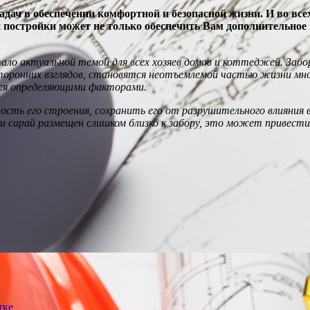
дач в обеспечении комфортной и безопасной жизни. И во все
й постройки может не только обеспечить Вам дополнительное
ало актуальной темой для всех хозяев домов и коттеджей. Заб
оронних взглядов, становятся неотъемлемой частью жизни мног
тся определяющими факторами.
сть его строения, сохранить его от разрушительного влияния 
ли сарай размещен слишком близко к забору, это может привест
тке