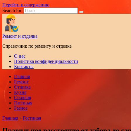
Перейти к содержанию
Search for:
Ремонт и отделка
Справочник по ремонту и отделке
О нас
Политика конфиденциальности
Контакты
Главная
Ремонт
Отделка
Кухня
Спальня
Гостиная
Разное
Главная
»
Гостиная
Правильное расстояние от забора до са