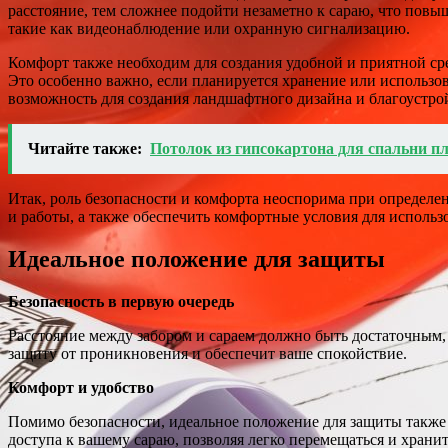
расстояние, тем сложнее подойти незаметно к сараю, что повы
такие как видеонаблюдение или охранную сигнализацию.
Комфорт также необходим для создания удобной и приятной сре
Это особенно важно, если планируется хранение или использов
возможность для создания ландшафтного дизайна и благоустро
Читайте также:
Потолок из гипсокартона для спальни п
Итак, роль безопасности и комфорта неоспорима при определен
и работы, а также обеспечить комфортные условия для использ
Идеальное положение для защиты
Безопасность в первую очередь
Расстояние между забором и сараем должно быть достаточным
защиту от проникновения и обеспечит ваше спокойствие.
Комфорт и удобство
Помимо безопасности, идеальное положение для защиты также 
доступа к вашему сараю, позволяя легко перемещаться и хран