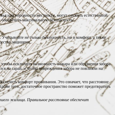
вья или неровности местности, могут служить естественной
 обеспечить максимальную безопасность.
Учитывайте не только безопасность, но и комфорт, а также
щество защищено.
ая, чтобы исключить возможность пожара или обрушения забора
лся на сарай, и чтобы повреждения забора не повлияли на
беспечить комфорт проживания. Это означает, что расстояние
 Кроме того, достаточное пространство поможет предотвратить
ашего жилища. Правильное расстояние обеспечит