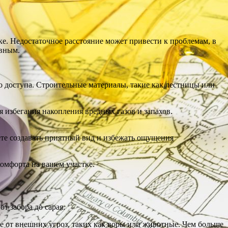
ке. Недостаточное расстояние может привести к проблемам, в
ивным.
о доступа. Строительные материалы, такие как лестницы или
 избегания накопления вредных газов и запахов.
жете создавать приятный вид и избежать ощущения
комфорта на вашем участке.
т забора до сарая.
ите от внешних угроз, таких как воры или животные. Чем больше