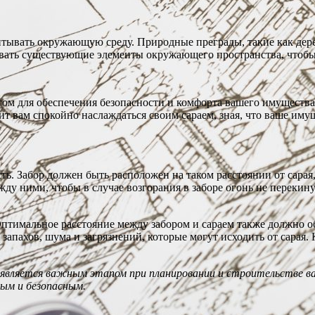
тывать окружающую среду. Природные преграды, такие как дере
вать существующие элементы окружающего пространства, чтобы
м для обеспечения безопасности и комфорта вашего имущества. 
 вам спокойно наслаждаться своим сараем, зная, что ваше иму
сть. Забор должен быть расположен на таком расстоянии от сар
жду ними, чтобы в случае возгорания в заборе огонь не перекину
Оптимальное расстояние между забором и сараем также должно о
апахов, шума и загрязнений, которые могут исходить от сарая.
 является важным этапом при планировании и строительстве в
ным и безопасным.