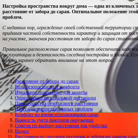
Настройка пространства вокруг дома — одна из ключевых за
расстояние от забора до сарая. Оптимальное положение это
проблем.
С недавних пор, ограждение своей собственной территории ст
придавая частной собственности характер и защищая от пост
на участке, значения расстояния от забора до сарая становя
Правильное расположение сарая позволяет обеспечить надежно
эксплуатации и безопасность соседних постройки и зданий. Ес
важно заранее обратить внимание на этот вопрос.
Содержание
Расстояние от забора до сарая:
Роль безопасности и комфорта
Идеальное положение для защиты
Определение оптимальной дистанции
Преимущества безопасного расстояния
Избегайте непредвиденных проблем
Комфорт во время использования сарая
Важность учета факторов окружения
Советы по выбору расстояния для удобства
Видео:
Расстояния от соседних построек и забора на дачном учас