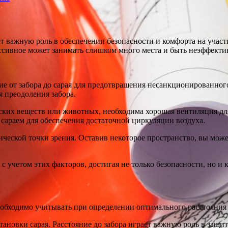
ет важную роль в обеспечении безопасности и комфорта на участ
ессивное может занимать слишком много места и быть неэффект
ие от забора до сарая для предотвращения несанкционированног
 преодоления забора.
ких веществ или животных, необходима хорошая вентиляция для
 сараем для обеспечения достаточной циркуляции воздуха.
етической точки зрения. Оставив некоторое пространство, вы мо
с учетом этих факторов, достигая не только безопасности, но и 
обходимо учитывать при определении оптимального расстояния о
становки сарая. Расстояние до забора играет важную роль в защ