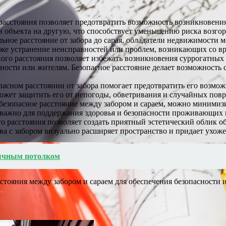
асстояния позволяет предотвратить возможность возникновения
и объекта на другую, что способствует уменьшению риска возгор
ное расстояние от забора до сарая, обладатели недвижимости м
кже устранение неисправностей или проблем, возникающих со в
го расстояния позволяет избежать возникновения суррогатных 
ности или жителям. Безопасное расстояние делает возможность
опасном расстоянии от забора помогает предотвратить его возмо
жет защитить его от непогоды, обветривания и случайных повр
езопасное расстояние между забором и сараем, можно минимизи
 важно для поддержания здоровья и безопасности проживающих 
 расстояния позволяет создать приятный эстетический облик о
а с забором визуально расширяет пространство и придает ухож
бычным потолком
стояния между забором и сараем для обеспечения безопасности 