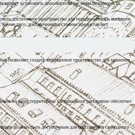
 позволяет установить дополнительные меры безопасности,
печить достаточное пространство для передвижения и маневров.
 Кроме того, достаточное расстояние предоставляет
бор позволяет создать защищенное пространство для хранения
ников на вашу территорию. Оптимальное расстояние обеспечит
сараем должно быть достаточным для обеспечения свободного