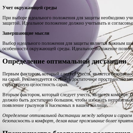
Учет окружающей среды
При выборе идеального положения для защиты необходимо учи
защитой. Идеальное положение должно учитывать и согласовы
Завершающие мысли
Выбор идеального положения для защиты является важным шаго
особенности окружающей среды. Идеальное положение позволит
Определение оптимальной дистанции
Первым фактором, который следует учесть, является безопасно
на сарай. Рекомендуется оставить достаточное пространство ме
структурную целостность сарая.
Вторым фактором, который следует учесть, является комфорт. 
должно быть достаточно большим, чтобы избежать неприятных з
появление грызунов и насекомых в вашем жилище.
Определение оптимальной дистанции между забором и сараем
безопасность и комфорт, делая ваше проживание более прият