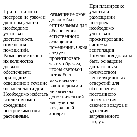
При планировке
При планировке
участка и
Размещение окон
построек на узком и
размещении
должно быть
длинном участке
построек
оптимальным для
необходимо
необходимо
обеспечения
учитывать
учитывать
естественного
достаточность
проектирование
освещения
освещения
системы
помещений. Окна
помещений.
вентиляции.
следует
Размещение окон и
Помещения должны
проектировать
их количества
быть оснащены
таким образом,
должно
достаточным
чтобы световой
обеспечивать
количеством
поток был
природное
вентиляционных
максимально
освещение в течение
отверстий для
равномерным и
большей части дня.
обеспечения
не вызывал
Необходимо избегать
постоянного
дополнительной
затенения окон
поступления
нагрузки на
соседними
свежего воздуха и
визуальный
постройками или
удаления
аппарат.
растениями.
загрязненного
воздуха.