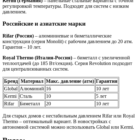
Kermi (Германия)
– панельные стальные варианты с точной
регулировкой температуры. Подходят для систем с низким
давлением.
Российские и азиатские марки
Rifar (Россия)
– алюминиевые и биметаллические
конструкции (серия Monolit) с рабочим давлением до 20 атм.
Гарантия – 10 лет.
Royal Thermo (Италия-Россия)
– биметалл с увеличенной
теплоотдачей (до 185 Вт/секция). Серия Revolution подходит
для централизованных систем.
Бренд
Материал
Макс. давление (атм)
Гарантия
Global
Алюминий
16
10 лет
Kermi
Сталь
10
5 лет
Rifar
Биметалл
20
10 лет
Для старых домов с нестабильным давлением Rifar или Royal
Thermo – оптимальный вариант. В новостройках с
автономной системой можно использовать Global или Kermi.